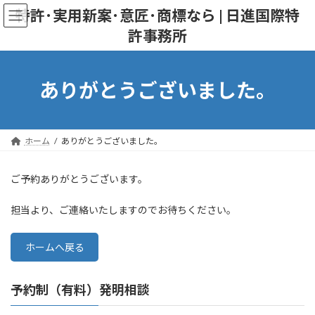
コ
ナ
特許･実用新案･意匠･商標なら | 日進国際特
ン
ビ
許事務所
テ
ゲ
ン
ー
ツ
シ
へ
ョ
ありがとうございました。
ス
ン
キ
に
ッ
移
プ
動
ホーム
ありがとうございました。
ご予約ありがとうございます。
担当より、ご連絡いたしますのでお待ちください。
ホームへ戻る
予約制（有料）発明相談